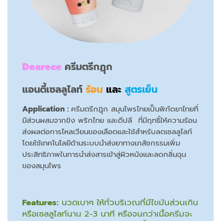
Dearece
ครีมตรีกฏุก
แอนตี้เซลลูไลท์
ร้อน
และ
สูตรเย็น
Application :
ครีมตรีกฏุก สมุนไพรไทยเป็นพิกัดยาไทยที่
มีส่วนผสมจากขิง พริกไทย และดีปลี ที่มีฤทธิ์ให้ความร้อน
ส่งผลต่อการไหลเวียนของเลือดและใช้สำหรับลดเซลลูไลท์
โดยใช้เทคโนโลยีด้านระบบนำส่งยาทางเภสัชกรรมเพิ่ม
ประสิทธิภาพในการนำส่งสารเข้าสู่ผิวหนังและลดกลิ่นฉุน
ของสมุนไพร
Features:
นวดเบาๆ ให้ทั่วบริเวณที่มีไขมันส่วนเกิน
หรือเซลลูไลท์นาน 2-3 นาที หรือจนกว่าเนื้อครีมจะ