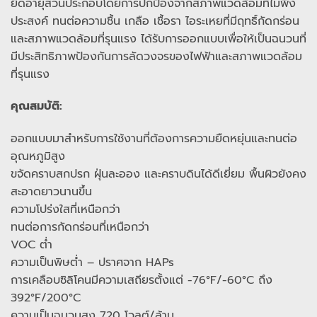
ยืดอายุส่วนประกอบโดยการปกป้องจากสภาพแวดล้อมที่ไม่พึง
ประสงค์ ทนต่อความชื้น เกลือ เชื้อรา ไอระเหยที่มีฤทธิ์กัดกร่อน
และสภาพแวดล้อมที่รุนแรง ได้รับการออกแบบเพื่อให้เป็นฉนวนที่
มีประสิทธิภาพป้องกันการลัดวงจรของไฟฟ้าและสภาพแวดล้อม
ที่รุนแรง
คุณสมบัติ:
ออกแบบมาสำหรับการใช้งานที่ต้องการความยืดหยุ่นและทนต่อ
อุณหภูมิสูง
ขจัดคราบสกปรก ฝุ่นละออง และคราบดินได้ดีเยี่ยม พื้นผิวยังคง
สะอาดยาวนานขึ้น
ความโปร่งใสที่เหนือกว่า
ทนต่อการกัดกร่อนที่เหนือกว่า
VOC ต่ำ
ความเป็นพิษต่ำ – ปราศจาก HAPs
การเคลือบซิลิโคนมีความเสถียรตั้งแต่ -76°F/-60°C ถึง
392°F/200°C
ความเป็นฉนวนสูง 720 โวลต์/ล้าน