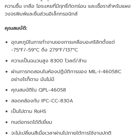
ความชื้น เกลือ ไอระเหยที่มีฤทธิ์กัดกร่อน และเชื้อราสำหรับแผง
วงจรพิมพ์และชิ้นส่วนอิเล็กทรอนิกส์
คุณสมบัติ:
อุณหภูมิในการทำงานของการเคลือบอะคริลิกตั้งแต่
-75°F/-59°C ถึง 279°F/137°C
ความเป็นฉนวนสูง 8300 โวลต์/ล้าน
ผ่านการทดสอบในห้องปฏิบัติการของ MIL-I-46058C
อย่างไรก็ตาม มันไม่มี
คุณสมบัติใน QPL-46058
สอดคล้องกับ IPC-CC-830A
เป็นไปตาม RoHS
ทนต่อกรดได้ดีเยี่ยม
จะไม่เปลี่ยนสีเมื่อเวลาผ่านไปภายใต้การใช้งานปกติ